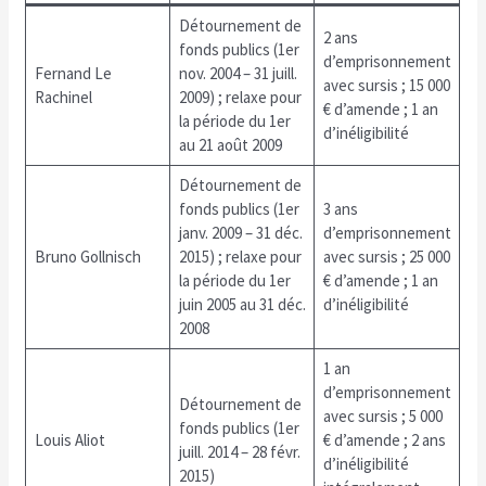
Détournement de
2 ans
fonds publics (1er
d’emprisonnement
Fernand Le
nov. 2004 – 31 juill.
avec sursis ; 15 000
Rachinel
2009) ; relaxe pour
€ d’amende ; 1 an
la période du 1er
d’inéligibilité
au 21 août 2009
Détournement de
fonds publics (1er
3 ans
janv. 2009 – 31 déc.
d’emprisonnement
Bruno Gollnisch
2015) ; relaxe pour
avec sursis ; 25 000
la période du 1er
€ d’amende ; 1 an
juin 2005 au 31 déc.
d’inéligibilité
2008
1 an
d’emprisonnement
Détournement de
avec sursis ; 5 000
fonds publics (1er
Louis Aliot
€ d’amende ; 2 ans
juill. 2014 – 28 févr.
d’inéligibilité
2015)