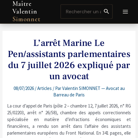
Maître
Aller
Navigation
MAI
Search
au
de
Valentin
for:
contenu
l’article
MEN
Simonnet
L’arrêt Marine Le
Pen/assistants parlementaires
du 7 juillet 2026 expliqué par
un avocat
08/07/2026
/
Articles
/ Par
Valentin SIMONNET — Avocat au
Barreau de Paris
La cour d’appel de Paris (pôle 2 – chambre 12, 7 juillet 2026, n° RG
25/02203, arrêt n° 26/58), chambre des appels correctionnels
spécialisée en matière d’infractions économiques et
financières, a rendu son arrêt dans l’affaire des assistants
parlementaires européens du Front National. En 341 pages, elle