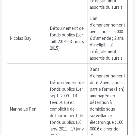
intégralement
assortis du sursis
1 an
d’emprisonnement
Détournement de
avec sursis ; 5 000
fonds publics (1er
Nicolas Bay
€ d’amende ; 2 ans
juill. 2014 – 31 mars
d’inéligibilité
2015)
intégralement
assortis du sursis
3 ans
d’emprisonnement
Détournement de
dont 2 avec sursis,
fonds publics (1er
partie ferme (1 an)
sept. 2009 – 14
aménagée en
févr. 2016) et
détention à
Marine Le Pen
complicité de
domicile sous
détournement de
surveillance
fonds publics (16
électronique ; 100
janv. 2011 – 17 janv.
000 € d’amende ;