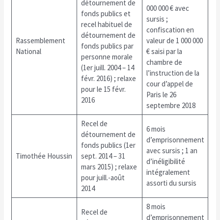
détournement de
000 000 € avec
fonds publics et
sursis ;
recel habituel de
confiscation en
détournement de
Rassemblement
valeur de 1 000 000
fonds publics par
National
€ saisi par la
personne morale
chambre de
(1er juill. 2004 – 14
l’instruction de la
févr. 2016) ; relaxe
cour d’appel de
pour le 15 févr.
Paris le 26
2016
septembre 2018
Recel de
6 mois
détournement de
d’emprisonnement
fonds publics (1er
avec sursis ; 1 an
Timothée Houssin
sept. 2014 – 31
d’inéligibilité
mars 2015) ; relaxe
intégralement
pour juill.-août
assorti du sursis
2014
8 mois
Recel de
d’emprisonnement