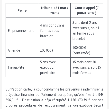
Tribunal (31 mars
Cour d’appel (7
Peine
2025)
juillet 2026)
3 ans dont 2 ans
4 ans dont 2 ans
avec sursis, soit 1
Emprisonnement
fermes sous
an ferme sous
bracelet
bracelet
100 000 €
Amende
100 000 €
(confirmée)
5 ans avec
45 mois dont 30
Inéligibilité
exécution
avec sursis, soit 15
provisoire
mois fermes
Sur l’action civile, la cour condamne les prévenus à indemniser le
préjudice financier du Parlement européen, qu’elle fixe à 1 943
696,31 € : l’institution a déjà récupéré 1 156 470,79 € par ses
propres procédures de recouvrement, ce qui explique l’écart