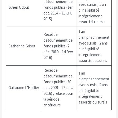
détournement de
avec sursis ; 1 an
Julien Odoul
fonds publics (1er
d’inéligibilité
oct. 2014 – 31 juill.
intégralement
2015)
assorti du sursis
1 an
Recel de
d’emprisonnement
détournement de
avec sursis ; 2 ans
Catherine Griset
fonds publics (2
d’inéligibilité
déc. 2010 – 14 févr.
intégralement
2016)
assortis du sursis
Recel de
1 an
détournement de
d’emprisonnement
fonds publics (30
avec sursis ; 2 ans
Guillaume L’Huillier
oct. 2009 – 17 janv.
d’inéligibilité
2016) ; relaxe pour
intégralement
la période
assortis du sursis
antérieure