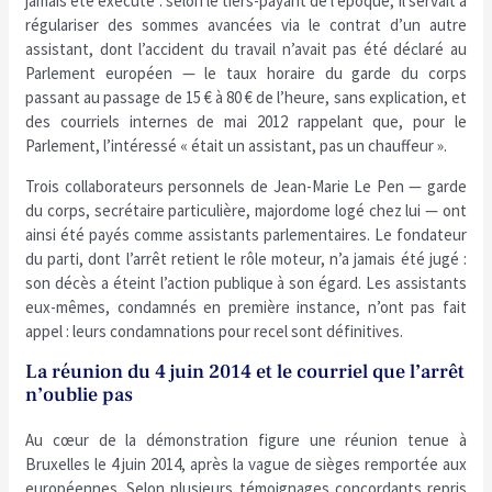
jamais été exécuté : selon le tiers-payant de l’époque, il servait à
régulariser des sommes avancées via le contrat d’un autre
assistant, dont l’accident du travail n’avait pas été déclaré au
Parlement européen — le taux horaire du garde du corps
passant au passage de 15 € à 80 € de l’heure, sans explication, et
des courriels internes de mai 2012 rappelant que, pour le
Parlement, l’intéressé « était un assistant, pas un chauffeur ».
Trois collaborateurs personnels de Jean-Marie Le Pen — garde
du corps, secrétaire particulière, majordome logé chez lui — ont
ainsi été payés comme assistants parlementaires. Le fondateur
du parti, dont l’arrêt retient le rôle moteur, n’a jamais été jugé :
son décès a éteint l’action publique à son égard. Les assistants
eux-mêmes, condamnés en première instance, n’ont pas fait
appel : leurs condamnations pour recel sont définitives.
La réunion du 4 juin 2014 et le courriel que l’arrêt
n’oublie pas
Au cœur de la démonstration figure une réunion tenue à
Bruxelles le 4 juin 2014, après la vague de sièges remportée aux
européennes. Selon plusieurs témoignages concordants repris