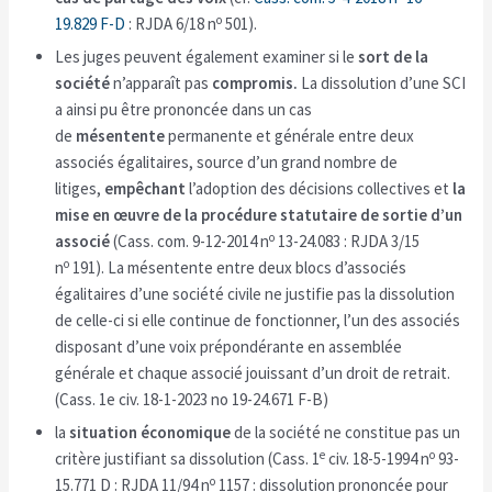
o
19.829 F-D
: RJDA 6/18 n
501).
Les juges peuvent également examiner si le
sort de la
société
n’apparaît pas
compromis.
La dissolution d’une SCI
a ainsi pu être prononcée dans un cas
de
mésentente
permanente et générale entre deux
associés égalitaires, source d’un grand nombre de
litiges,
empêchant
l’adoption des décisions collectives et
la
mise en œuvre de la procédure statutaire de sortie d’un
o
associé
(Cass. com. 9-12-2014 n
13-24.083 : RJDA 3/15
o
n
191). La mésentente entre deux blocs d’associés
égalitaires d’une société civile ne justifie pas la dissolution
de celle-ci si elle continue de fonctionner, l’un des associés
disposant d’une voix prépondérante en assemblée
générale et chaque associé jouissant d’un droit de retrait.
(Cass. 1e civ. 18-1-2023 no 19-24.671 F-B)
la
situation économique
de la société ne constitue pas un
e
o
critère justifiant sa dissolution (Cass. 1
civ. 18-5-1994 n
93-
o
15.771 D : RJDA 11/94 n
1157 : dissolution prononcée pour