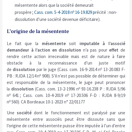
mésentente alors que la société demeurait
o
prospère ;
Cass. com. 5-4-2018 n
16-19.829 pr
écité : non-
dissolution d’une société devenue déficitaire).
L’origine de la mésentente
Le fait que la
mésentente
soit
imputable à l’associé
demandeur à l’action en
dissolution
n’a pas pour
effet
de
rendre cette action irrecevable mais est de nature à faire
obstacle à la reconnaissance d’un juste motif
o
de
dissolution
par le juge (Cass. com. 16-9-2014 n
13-20.083 F-
o
PB : RJDA 12/14 n
908). S’il n’est pas possible de déterminer qui
est responsable de la mésentente, le juge peut prononcer
o
la
dissolution
(Cass. com. 13-2-1996 n
93-16.238 P : RJDA 5/96
o
o
n
641 ; Cass. com. 10-4-2019 n
17-20.506 F-D : RJDA 8-9/19
o
n
560). CA Bordeaux 10-1-2023 n° 22/01177
Une
société
dont le fonctionnement est paralysé par une
mésentente entre associés peut être dissoute sans que
l’origine de cette mésentente puisse être imputée à l’un d’entre