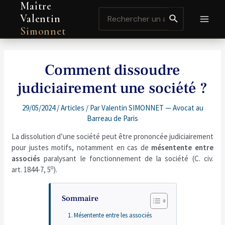
Maître
Aller
Navigation
MAI
Search
au
de
Valentin
for:
contenu
l’article
MEN
Simonnet
Comment dissoudre
judiciairement une société ?
29/05/2024
/
Articles
/ Par
Valentin SIMONNET — Avocat au
Barreau de Paris
La dissolution d’une société peut être prononcée judiciairement
pour justes motifs, notamment en cas de
mésentente entre
associés
paralysant le fonctionnement de la société (C. civ.
o
art. 1844-7, 5
).
Sommaire
Mésentente entre les associés