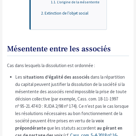
L’origine de la mésentente
Extinction de l’objet social
Mésentente entre les associés
Cas dans lesquels la dissolution est ordonnée :
Les
situations d’égalité des associés
dans la répartition
du capital peuvent justifier la dissolution de la société si la
mésentente des associés rend impossible la prise de toute
décision collective (par exemple, Cass. com. 18-11-1997
o
o
n
95-21.474 D : RJDA 2/98 n
174). Ce n’est pas le cas lorsque
les résolutions nécessaires au bon fonctionnement de la
société peuvent être prises en vertu de la
voix
prépondérante
que les statuts accordent
au gérant en
o
cas de partage des voix
(cf.
Cass. com. 5-4-2018 n
16-