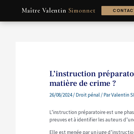
Aller
Navigation
Maître Valentin
Simonnet
au
de
CONTACT
contenu
l’article
L’instruction préparatoi
matière de crime ?
26/08/2024
/
Droit pénal
/ Par
Valentin 
L’instruction préparatoire est une phas
preuves et à identifier les auteurs d’un
Elle est menée par un juge d’instructi