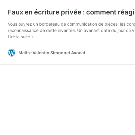
Faux en écriture privée : comment réagir
Vous ouvrez un bordereau de communication de pièces, les concl
reconnaissance de dette inventée. Un avenant daté du jour où vo
Faux
Lire la suite »
en
écriture
Maître Valentin Simonnet Avocat
privée
:
comment
réagir
quand
l’adversaire
produit
une
pièce
falsifiée